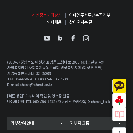
개인정보처리방침
이메일주소무단수집거부
인재채용
찾아오시는 길
(36849) 경상북도 예천군 호명읍 도청대로 201, iM뱅크빌딩 4층
사회복지법인 사회복지공동모금회 경상북도지회 (회장 전우헌)
사업등록번호 515-82-05309
TEL 054-650-2600 FAX 054-650-2609
E-mail
chest@chest.or.kr
[빠른 상담] 기부내역 확인 및 영수증 발급
나눔콜센터 TEL 080-890-1212 / 채팅상담 카카오톡ID chest_talk
기부참여 안내
기부자 그룹