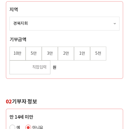
지역
기부금액
10만
5만
3만
2만
1만
5천
원
02
기부자 정보
만 14세 미만
예
아니요